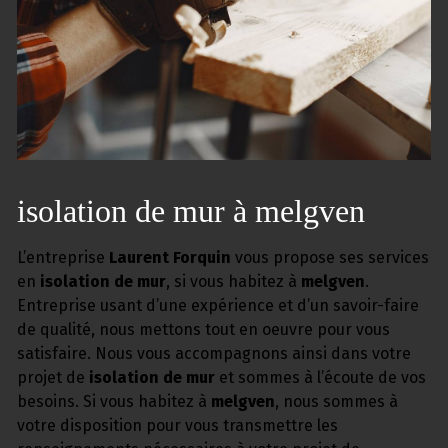
isolation de mur à melgven
L’entreprise
Laurent Forquin
vous propose ses services
en
isolation de mur
, si vous habitez à
melgven
.
Entreprise usant d’une expérience et d’un savoir-faire
de qualité, nous mettons tout en oeuvre pour vous
satisfaire. Nous vous accompagnons ainsi dans votre
projet de
isolation de mur
et sommes à l’écoute de vos
besoins. Si vous habitez à
melgven
, nous sommes à
votre disposition pour vous transmettre les