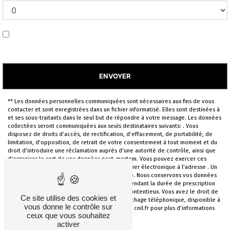
En cochant cette case, j'accepte les conditions
particulières ci-dessous **
ENVOYER
** Les données personnelles communiquées sont nécessaires aux fins de vous
contacter et sont enregistrées dans un fichier informatisé. Elles sont destinées à
et ses sous-traitants dans le seul but de répondre à votre message. Les données
collectées seront communiquées aux seuls destinataires suivants: . Vous
disposez de droits d’accès, de rectification, d’effacement, de portabilité, de
limitation, d’opposition, de retrait de votre consentement à tout moment et du
droit d’introduire une réclamation auprès d’une autorité de contrôle, ainsi que
d’organiser le sort de vos données post-mortem. Vous pouvez exercer ces
droits par voie postale à l'adresse ou par courrier électronique à l'adresse . Un
justificatif d'identité pourra vous être demandé. Nous conservons vos données
pendant la période de prise de contact puis pendant la durée de prescription
légale aux fins probatoires et de gestion des contentieux. Vous avez le droit de
Ce site utilise des cookies et
vous inscrire sur la liste d'opposition au démarchage téléphonique, disponible à
vous donne le contrôle sur
cette adresse:
Bloctel.gouv.fr
. Consultez le site cnil.fr pour plus d’informations
ceux que vous souhaitez
sur vos droits.
activer