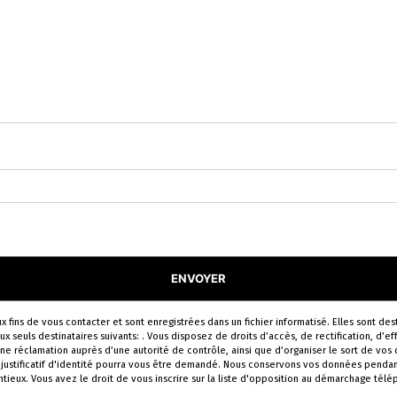
tions particulières ci-dessous **
ENVOYER
ins de vous contacter et sont enregistrées dans un fichier informatisé. Elles sont dest
uls destinataires suivants: . Vous disposez de droits d’accès, de rectification, d’effa
ne réclamation auprès d’une autorité de contrôle, ainsi que d’organiser le sort de vo
Un justificatif d'identité pourra vous être demandé. Nous conservons vos données penda
ntieux. Vous avez le droit de vous inscrire sur la liste d'opposition au démarchage tél