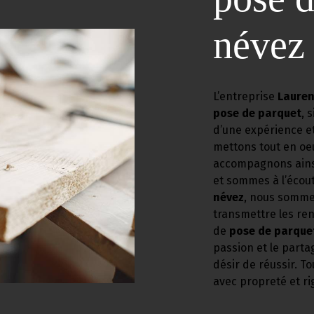
névez
L’entreprise
Lauren
pose de parquet
, 
d’une expérience et
mettons tout en oeu
accompagnons ainsi
et sommes à l’écout
névez
, nous sommes
transmettre les re
de
pose de parque
passion et le parta
désir de réussir. To
avec propreté et ri