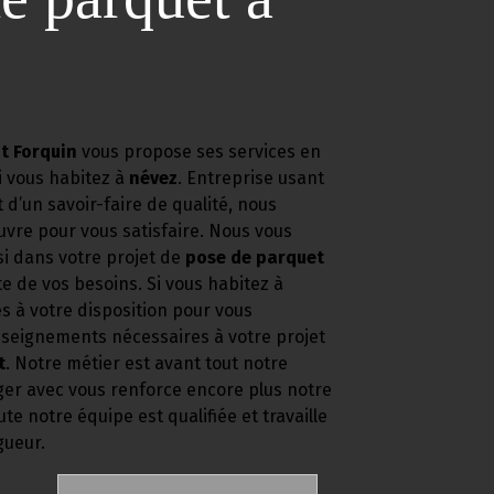
t Forquin
vous propose ses services en
si vous habitez à
névez
. Entreprise usant
 d’un savoir-faire de qualité, nous
vre pour vous satisfaire. Nous vous
 dans votre projet de
pose de parquet
e de vos besoins. Si vous habitez à
 à votre disposition pour vous
nseignements nécessaires à votre projet
t
. Notre métier est avant tout notre
ger avec vous renforce encore plus notre
ute notre équipe est qualifiée et travaille
gueur.