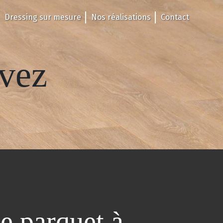
Dressing sur mesure
Nos réalisations
Contact
évez
e parquet à