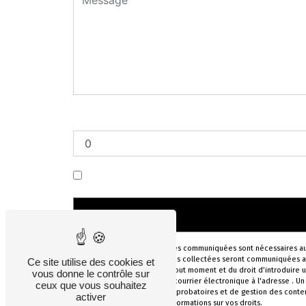
Combien font neuf plus zero
En cochant cette case, j'accepte les condi
** Les données personnelles communiquées sont nécessaires aux f
votre message. Les données collectées seront communiquées aux se
Ce site utilise des cookies et
de votre consentement à tout moment et du droit d’introduire u
vous donne le contrôle sur
postale à l'adresse ou par courrier électronique à l'adresse . 
ceux que vous souhaitez
prescription légale aux fins probatoires et de gestion des conte
activer
le site cnil.fr pour plus d’informations sur vos droits.