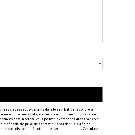
inées à et ses sous-traitants dans le seul but de répondre à
cement, de portabilité, de limitation, d’opposition, de retrait
s données post-mortem. Vous pouvez exercer ces droits par voie
nt la période de prise de contact puis pendant la durée de
éphonique, disponible à cette adresse:
Bloctel.gouv.fr
. Consultez