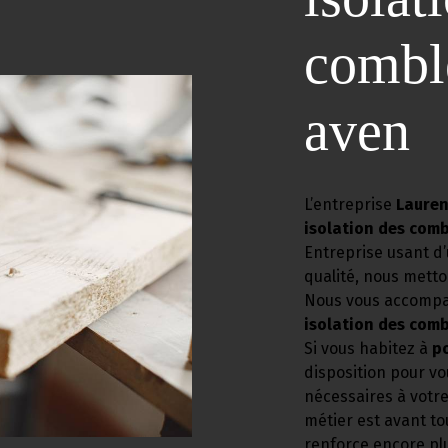
comble
aven
L’entreprise
Lauren
isolation des comb
Entreprise usant d’
qualité, nous metto
Nous vous accompag
isolation des comb
Si vous habitez à
p
disposition pour v
nécessaires à votr
métier est avant to
renforce encore plu