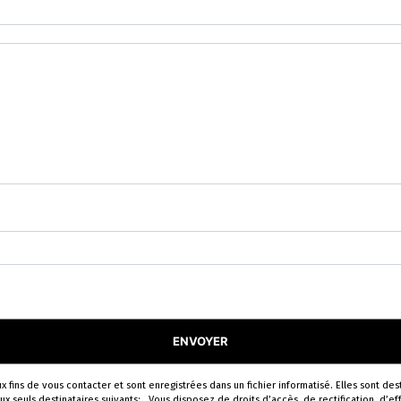
tions particulières ci-dessous **
ENVOYER
ins de vous contacter et sont enregistrées dans un fichier informatisé. Elles sont dest
uls destinataires suivants: . Vous disposez de droits d’accès, de rectification, d’effa