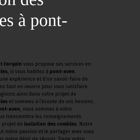
s à pont-
t Forquin
vous propose ses services en
les
, si vous habitez à
pont-aven
.
une expérience et d’un savoir-faire de
ns tout en oeuvre pour vous satisfaire.
nons ainsi dans votre projet de
les
et sommes à l’écoute de vos besoins.
ont-aven
, nous sommes à votre
ous transmettre les renseignements
e projet de
isolation des combles
. Notre
ut notre passion et le partager avec vous
s notre désir de réussir. Toute notre