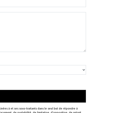
inées à et ses sous-traitants dans le seul but de répondre à
cement, de portabilité, de limitation, d’opposition, de retrait