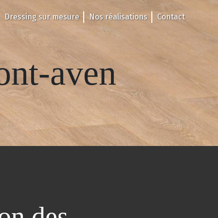
Dressing sur mesure
Nos réalisations
Contact
pont-aven
ion des