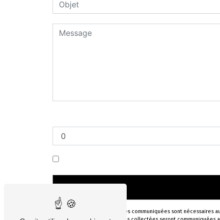
Combien font quatre plus quatre
En cochant cette case, j'accepte les condi
** Les données personnelles communiquées sont nécessaires aux f
votre message. Les données collectées seront communiquées aux se