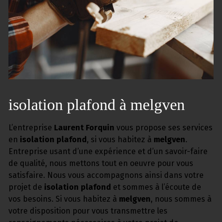
isolation plafond à melgven
L’entreprise
Laurent Forquin
vous propose ses services
en
isolation plafond
, si vous habitez à
melgven
.
Entreprise usant d’une expérience et d’un savoir-faire
de qualité, nous mettons tout en oeuvre pour vous
satisfaire. Nous vous accompagnons ainsi dans votre
projet de
isolation plafond
et sommes à l’écoute de
vos besoins. Si vous habitez à
melgven
, nous sommes à
votre disposition pour vous transmettre les