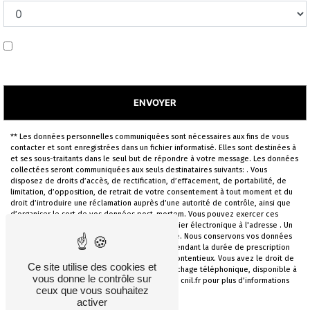
En cochant cette case, j'accepte les conditions
particulières ci-dessous **
ENVOYER
** Les données personnelles communiquées sont nécessaires aux fins de vous
contacter et sont enregistrées dans un fichier informatisé. Elles sont destinées à
et ses sous-traitants dans le seul but de répondre à votre message. Les données
collectées seront communiquées aux seuls destinataires suivants: . Vous
disposez de droits d’accès, de rectification, d’effacement, de portabilité, de
limitation, d’opposition, de retrait de votre consentement à tout moment et du
droit d’introduire une réclamation auprès d’une autorité de contrôle, ainsi que
d’organiser le sort de vos données post-mortem. Vous pouvez exercer ces
droits par voie postale à l'adresse ou par courrier électronique à l'adresse . Un
justificatif d'identité pourra vous être demandé. Nous conservons vos données
pendant la période de prise de contact puis pendant la durée de prescription
légale aux fins probatoires et de gestion des contentieux. Vous avez le droit de
Ce site utilise des cookies et
vous inscrire sur la liste d'opposition au démarchage téléphonique, disponible à
vous donne le contrôle sur
cette adresse:
Bloctel.gouv.fr
. Consultez le site cnil.fr pour plus d’informations
ceux que vous souhaitez
sur vos droits.
activer