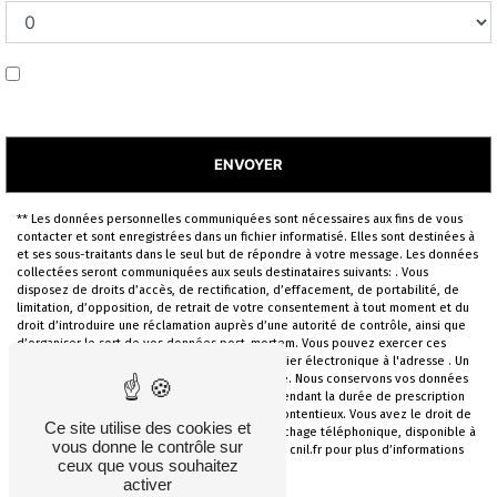
En cochant cette case, j'accepte les conditions
particulières ci-dessous **
ENVOYER
** Les données personnelles communiquées sont nécessaires aux fins de vous
contacter et sont enregistrées dans un fichier informatisé. Elles sont destinées à
et ses sous-traitants dans le seul but de répondre à votre message. Les données
collectées seront communiquées aux seuls destinataires suivants: . Vous
disposez de droits d’accès, de rectification, d’effacement, de portabilité, de
limitation, d’opposition, de retrait de votre consentement à tout moment et du
droit d’introduire une réclamation auprès d’une autorité de contrôle, ainsi que
d’organiser le sort de vos données post-mortem. Vous pouvez exercer ces
droits par voie postale à l'adresse ou par courrier électronique à l'adresse . Un
justificatif d'identité pourra vous être demandé. Nous conservons vos données
pendant la période de prise de contact puis pendant la durée de prescription
légale aux fins probatoires et de gestion des contentieux. Vous avez le droit de
Ce site utilise des cookies et
vous inscrire sur la liste d'opposition au démarchage téléphonique, disponible à
vous donne le contrôle sur
cette adresse:
Bloctel.gouv.fr
. Consultez le site cnil.fr pour plus d’informations
ceux que vous souhaitez
sur vos droits.
activer