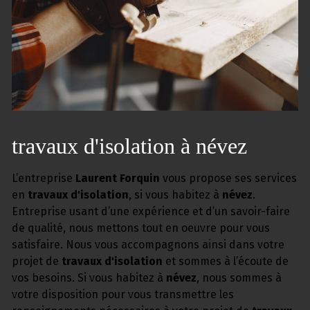
travaux d'isolation à névez
L’entreprise
Laurent Forquin
vous propose ses services
en
travaux d'isolation
, si vous habitez à
névez
.
Entreprise usant d’une expérience et d’un savoir-faire
de qualité, nous mettons tout en oeuvre pour vous
satisfaire. Nous vous accompagnons ainsi dans votre
projet de
travaux d'isolation
et sommes à l’écoute de
vos besoins. Si vous habitez à
névez
, nous sommes à
votre disposition pour vous transmettre les